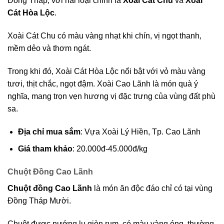
Đồng Tháp, với hai loại chính là
Xoài Cát Chu
và
Xoài
Cát Hòa Lộc
.
Xoài Cát Chu có màu vàng nhạt khi chín, vị ngọt thanh,
mềm dẻo và thơm ngát.
Trong khi đó, Xoài Cát Hòa Lộc nổi bật với vỏ màu vàng
tươi, thịt chắc, ngọt đậm. Xoài Cao Lãnh là món quà ý
nghĩa, mang trọn vẹn hương vị đặc trưng của vùng đất phù
sa.
Địa chỉ mua sắm
: Vựa Xoài Lý Hiền, Tp. Cao Lãnh
Giá tham khảo
: 20.000đ-45.000đ/kg
Chuột Đồng Cao Lãnh
Chuột đồng Cao Lãnh
là món ăn độc đáo chỉ có tại vùng
Đồng Tháp Mười.
Chuột được nướng lu giòn rụm, có màu vàng óng, thường