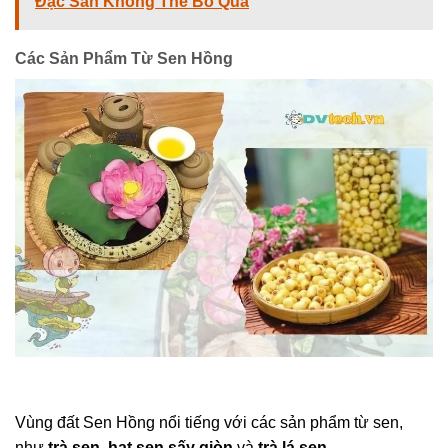
Đặc Sản Không Thể Bỏ Qua
Các Sản Phẩm Từ Sen Hồng
Vùng đất Sen Hồng nổi tiếng với các sản phẩm từ sen,
như
trà sen, hạt sen sấy giòn
và
trà lá sen
.