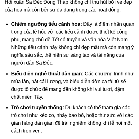
Hội xuân Sa Đéc Đồng Tháp không chỉ thu hút bởi vẻ đẹp
của hoa mà còn bởi sự đa dạng trong các hoạt động:
Chiêm ngưỡng tiểu cảnh hoa:
Đây là điểm nhấn quan
trọng của lễ hội, với các tiểu cảnh được thiết kế công
phu, mang chủ đề Tết cổ truyền và văn hóa Việt Nam.
Những tiểu cảnh này không chỉ đẹp mắt mà còn mang ý
nghĩa sâu sắc, thể hiện sự sáng tạo và tài năng của
người dân Sa Đéc.
Biểu diễn nghệ thuật dân gian:
Các chương trình như
múa lân, hát cải lương, và biểu diễn đờn ca tài tử sẽ
được tổ chức để mang đến không khí vui tươi, đậm
chất miền Tây.
Trò chơi truyền thống:
Du khách có thể tham gia các
trò chơi như kéo co, nhảy bao bố, hoặc thử sức với các
gian hàng dân gian để trải nghiệm không khí lễ hội một
cách trọn vẹn.