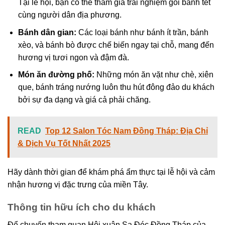
Tại lễ hội, bạn có thể tham gia trải nghiệm gói bánh tét
cùng người dân địa phương.
Bánh dân gian:
Các loại bánh như bánh ít trần, bánh
xèo, và bánh bò được chế biến ngay tại chỗ, mang đến
hương vị tươi ngon và đậm đà.
Món ăn đường phố:
Những món ăn vặt như chè, xiên
que, bánh tráng nướng luôn thu hút đông đảo du khách
bởi sự đa dạng và giá cả phải chăng.
READ
Top 12 Salon Tóc Nam Đồng Tháp: Địa Chỉ
& Dịch Vụ Tốt Nhất 2025
Hãy dành thời gian để khám phá ẩm thực tại lễ hội và cảm
nhận hương vị đặc trưng của miền Tây.
Thông tin hữu ích cho du khách
Để chuyến tham quan Hội xuân Sa Đéc Đồng Tháp của