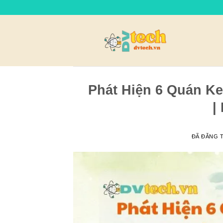
Chuyển
đến
nội
dung
Phát Hiện 6 Quán K
|
ĐÃ ĐĂNG 