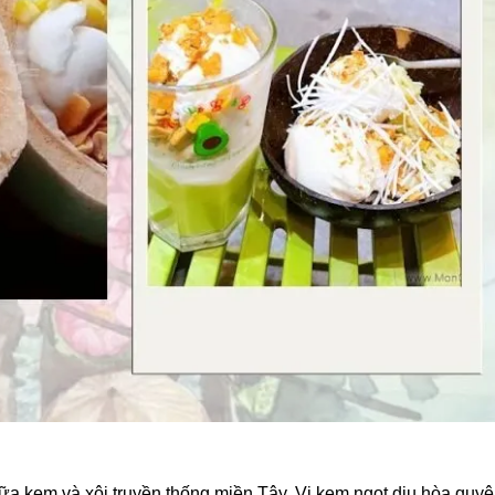
iữa kem và xôi truyền thống miền Tây. Vị kem ngọt dịu hòa quy