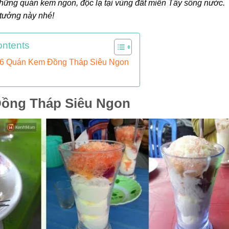
hững quán kem ngon, độc lạ tại vùng đất miền Tây sông nước.
 tưởng này nhé!
ontents
6 Quán Kem Đồng Tháp Siêu Ngon
ồng Tháp Siêu Ngon